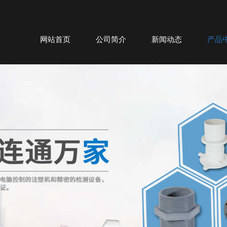
网站首页
公司简介
新闻动态
产品