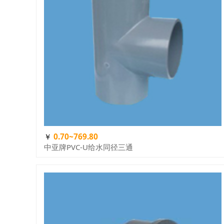
￥
0.70~769.80
中亚牌PVC-U给水同径三通