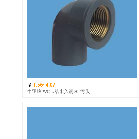
￥
1.56~4.07
中亚牌PVC-U给水入铜90°弯头