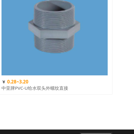
￥
0.28~3.20
中亚牌PVC-U给水双头外螺纹直接