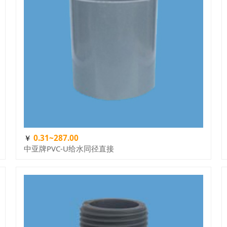
￥
0.31~287.00
中亚牌PVC-U给水同径直接